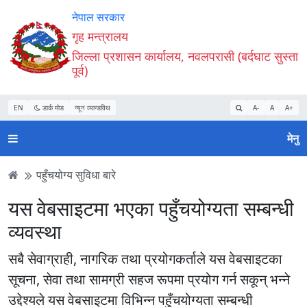
Accessibility
मुख्य
मुख्य
वेबसाइट
नेपाल सरकार
Mode
सामाग्री
नेभिगेसन
खोजमा
गृह मन्त्रालय
सुरु
पढ्नुहाेस्
पढ्नुहाेस्
जानुहोस्
जिल्ला प्रशासन कार्यालय, नवलपरासी (बर्दघाट सुस्ता
गर्नुहोस्
पूर्व)
EN
डार्क मोड
न्यून व्यान्डविथ
A-
A
A+
मेनु
पहुँचयोग्य सुविधा बारे
यस वेबसाइटमा भएका पहुँचयोग्यता सम्बन्धी
व्यवस्था
सबै सेवाग्राही, नागरिक तथा प्रयोगकर्ताले यस वेबसाइटका
सूचना, सेवा तथा सामग्री सहज रूपमा प्रयोग गर्न सकून् भन्ने
उद्देश्यले यस वेबसाइटमा विभिन्न पहुँचयोग्यता सम्बन्धी