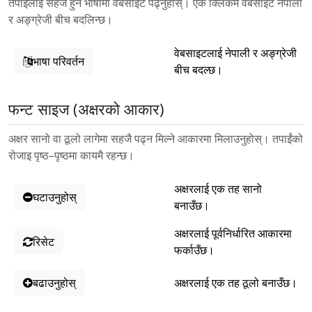
तपाईंलाई सहज हुने भाषामा वेबसाइट पढ्नुहोस्। एक क्लिकमै वेबसाइट नेपाली
र अङ्ग्रेजी बीच बदलिन्छ।
वेबसाइटलाई नेपाली र अङ्ग्रेजी
भाषा परिवर्तन
बीच बदल्छ।
फन्ट साइज (अक्षरको आकार)
अक्षर सानो वा ठूलो लागेमा सहजै पढ्न मिल्ने आकारमा मिलाउनुहोस्। तपाईंको
रोजाइ पृष्ठ–पृष्ठमा कायमै रहन्छ।
अक्षरलाई एक तह सानो
घटाउनुहोस्
बनाउँछ।
अक्षरलाई पूर्वनिर्धारित आकारमा
रिसेट
फर्काउँछ।
बढाउनुहोस्
अक्षरलाई एक तह ठूलो बनाउँछ।