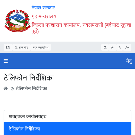
Accessibility
मुख्य
मुख्य
वेबसाइट
नेपाल सरकार
Mode
सामाग्री
नेभिगेसन
खोजमा
गृह मन्त्रालय
सुरु
पढ्नुहाेस्
पढ्नुहाेस्
जानुहोस्
जिल्ला प्रशासन कार्यालय, नवलपरासी (बर्दघाट सुस्ता
गर्नुहोस्
पूर्व)
EN
डार्क मोड
न्यून व्यान्डविथ
A-
A
A+
मेनु
टेलिफोन निर्देशिका
टेलिफोन निर्देशिका
मातहतका कार्यालयहरु
टेलिफोन निर्देशिका