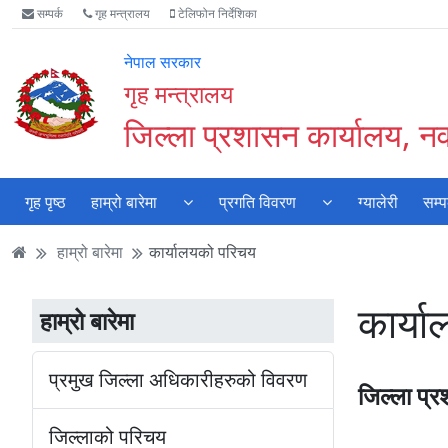
Accessibility
मुख्य
मुख्य
वेबसाइट
सम्पर्क
गृह मन्त्रालय
टेलिफोन निर्देशिका
Mode
सामाग्री
नेभिगेसन
खोजमा
सुरु
पढ्नुहाेस्
पढ्नुहाेस्
जानुहोस्
नेपाल सरकार
गर्नुहोस्
गृह मन्त्रालय
जिल्ला प्रशासन कार्यालय, नवल
गृह पृष्ठ
हाम्रो बारेमा
प्रगति विवरण
ग्यालेरी
सम्प
हाम्रो बारेमा
कार्यालयको परिचय
कार्य
हाम्रो बारेमा
प्रमुख जिल्ला अधिकारीहरुको विवरण
जिल्ला प्
जिल्लाको परिचय
नेपालको ग