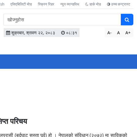
ish
एसिएबिलिटी मोड
स्क्रिन रिडर
न्यून व्यान्डविथ
डार्क मोड
उच्च कन्ट्रास्ट
वेबसाइटमा
सामग्री
खोज्नुहोस
शुक्रबार, श्रावण २२, २०८३
०८:३१
A-
A
A+
्षिप्त परिचय
ी (बर्दघाट सुस्ता पूर्व) हो । नेपालको संविधान (२०७२) मा साविकको