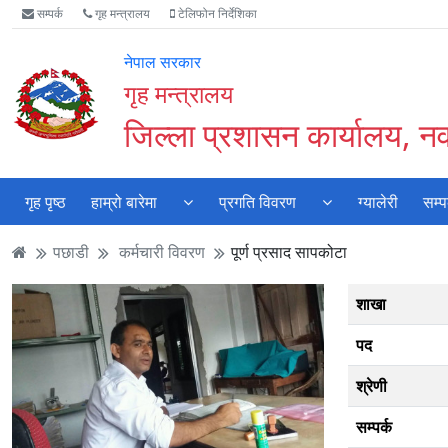
Accessibility
मुख्य
मुख्य
वेबसाइट
सम्पर्क
गृह मन्त्रालय
टेलिफोन निर्देशिका
Mode
सामाग्री
नेभिगेसन
खोजमा
सुरु
पढ्नुहाेस्
पढ्नुहाेस्
जानुहोस्
नेपाल सरकार
गर्नुहोस्
गृह मन्त्रालय
जिल्ला प्रशासन कार्यालय, नवल
गृह पृष्ठ
हाम्रो बारेमा
प्रगति विवरण
ग्यालेरी
सम्प
पछाडी
कर्मचारी विवरण
पूर्ण प्रसाद सापकोटा
शाखा
पद
श्रेणी
सम्पर्क