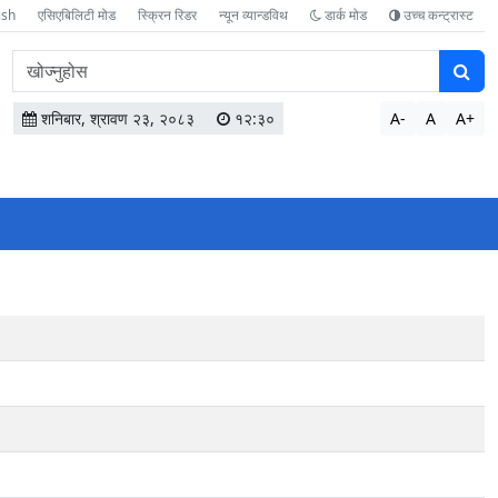
ish
एसिएबिलिटी मोड
स्क्रिन रिडर
न्यून व्यान्डविथ
डार्क मोड
उच्च कन्ट्रास्ट
वेबसाइटमा
सामग्री
खोज्नुहोस
शनिबार, श्रावण २३, २०८३
१२:३०
A-
A
A+