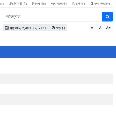
ish
एसिएबिलिटी मोड
स्क्रिन रिडर
न्यून व्यान्डविथ
डार्क मोड
उच्च कन्ट्रास्ट
वेबसाइटमा
सामग्री
खोज्नुहोस
शुक्रबार, श्रावण २२, २०८३
१९:३३
A-
A
A+