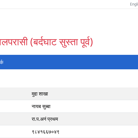
Engl
परासी (बर्दघाट सुस्ता पूर्व)
र्क
मुद्दा शाखा
नायब सुब्बा
रा.प.अनं प्रथम
९८४१६६७०४९