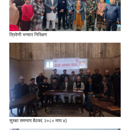
त्रिवेणी भन्सार निरिक्षण
सुरक्षा समन्वय बैठक( २०८० माघ ४)