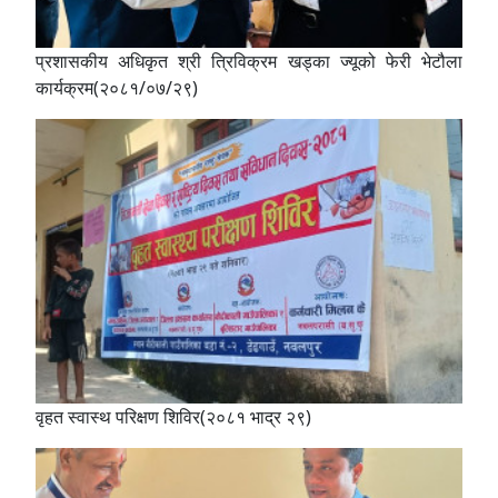
प्रशासकीय अधिकृत श्री त्रिविक्रम खड्का ज्यूको फेरी भेटौला
कार्यक्रम(२०८१/०७/२९)
वृहत स्वास्थ परिक्षण शिविर(२०८१ भाद्र २९)