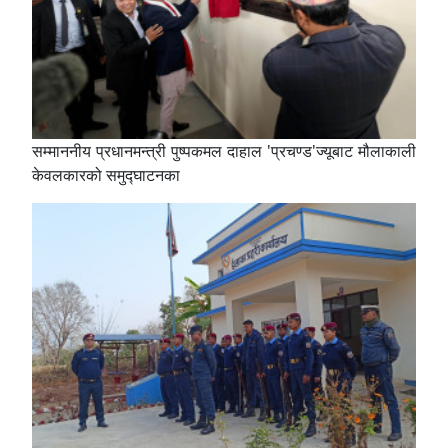
सम्माननीय प्रधानमन्त्री पुष्पकमल दाहाल 'प्रचण्ड'ज्यूबाट मौलाकाली
केवलकारको समुद्घाटनका