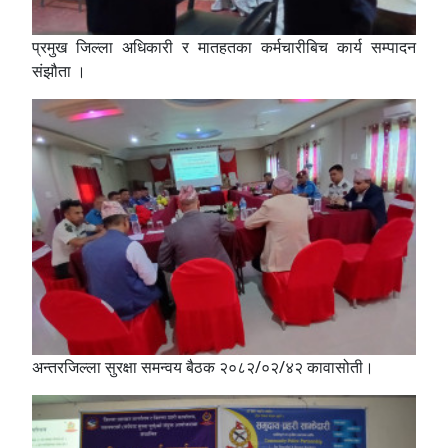
प्रमुख जिल्ला अधिकारी र मातहतका कर्मचारीबिच कार्य सम्पादन
संझौता ।
अन्तरजिल्ला सुरक्षा समन्वय बैठक २०८२/०२/४२ कावासोती।