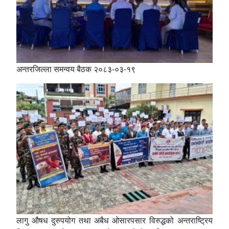
अन्तरजिल्ला समन्वय बैठक २०८३-०३-१९
लागु ‍औषध दुरुपयोग तथा अबैध ओसारपसार विरुद्धको अन्तराष्ट्रिय