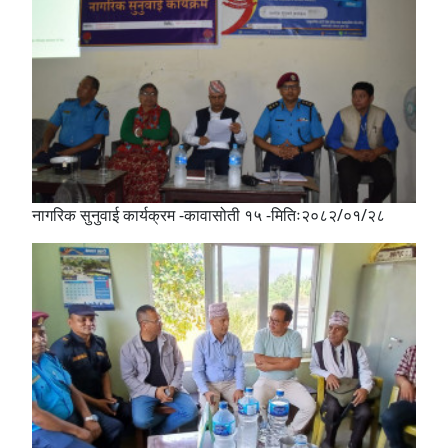
नागरिक सुनुवाई कार्यक्रम -कावासोती १५ -मितिः२०८२/०१/२८