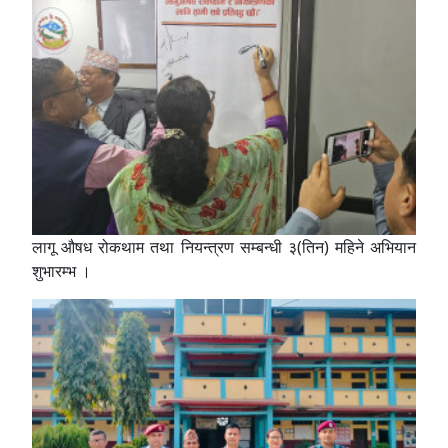
लागू औषध रोकथाम तथा नियन्त्रण सम्बन्धी ३(तिन) महिने अभियान
शुभारम्भ ।