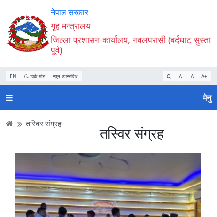
Accessibility
मुख्य
मुख्य
वेबसाइट
नेपाल सरकार
Mode
सामाग्री
नेभिगेसन
खोजमा
गृह मन्त्रालय
सुरु
पढ्नुहाेस्
पढ्नुहाेस्
जानुहोस्
जिल्ला प्रशासन कार्यालय, नवलपरासी (बर्दघाट सुस्ता
गर्नुहोस्
पूर्व)
EN
डार्क मोड
न्यून व्यान्डविथ
A-
A
A+
मेनु
तस्विर संग्रह
तस्विर संग्रह