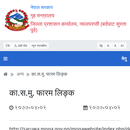
Accessibility
मुख्य
मुख्य
वेबसाइट
नेपाल सरकार
Mode
सामाग्री
नेभिगेसन
खोजमा
गृह मन्त्रालय
सुरु
पढ्नुहाेस्
पढ्नुहाेस्
जानुहोस्
जिल्ला प्रशासन कार्यालय, नवलपरासी (बर्दघाट सुस्ता
गर्नुहोस्
पूर्व)
EN
डार्क मोड
न्यून व्यान्डविथ
A-
A
A+
मेनु
अन्य
का.स.मु. फारम लिङ्क
का.स.मु. फारम लिङ्क
2077-04-02
2077-04-02
http://saruwa.moga.gov.np/mogawebsite/index.php/