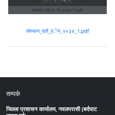
संस्थान_दर्ता_एेन_२०३४_1.pdf
सम्पर्क
जिल्ला प्रशासन कार्यालय, नवलपरासी (बर्दघाट