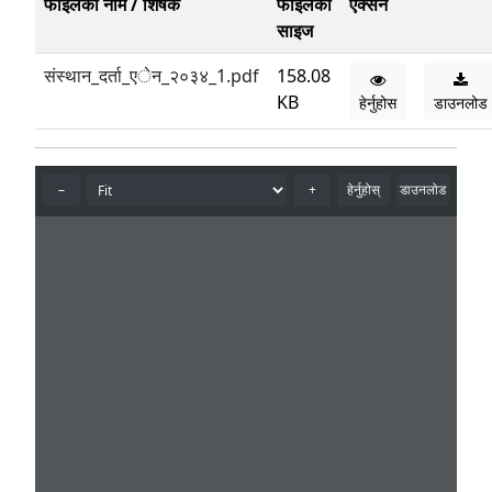
फाईलको नाम / शिर्षक
फाईलको
एक्सन
साइज
संस्थान_दर्ता_एेन_२०३४_1.pdf
158.08
KB
हेर्नुहोस
डाउनलोड