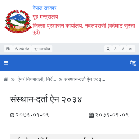
Accessibility
मुख्य
मुख्य
वेबसाइट
नेपाल सरकार
Mode
सामाग्री
नेभिगेसन
खोजमा
गृह मन्त्रालय
सुरु
पढ्नुहाेस्
पढ्नुहाेस्
जानुहोस्
जिल्ला प्रशासन कार्यालय, नवलपरासी (बर्दघाट सुस्ता
गर्नुहोस्
पूर्व)
EN
डार्क मोड
न्यून व्यान्डविथ
A-
A
A+
मेनु
ऐन/ नियमावली, निर्दे...
संस्थान-दर्ता ऐन २०३...
संस्थान-दर्ता ऐन २०३४
2076-01-09
2076-01-09