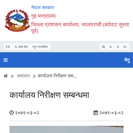
Accessibility
मुख्य
मुख्य
वेबसाइट
नेपाल सरकार
Mode
सामाग्री
नेभिगेसन
खोजमा
गृह मन्त्रालय
सुरु
पढ्नुहाेस्
पढ्नुहाेस्
जानुहोस्
जिल्ला प्रशासन कार्यालय, नवलपरासी (बर्दघाट सुस्ता
गर्नुहोस्
पूर्व)
EN
डार्क मोड
न्यून व्यान्डविथ
A-
A
A+
मेनु
समाचार
कार्यालय निरीक्षण सम...
कार्यालय निरीक्षण सम्बन्धमा
२०७९-०३-०२
२०७९-०३-०२